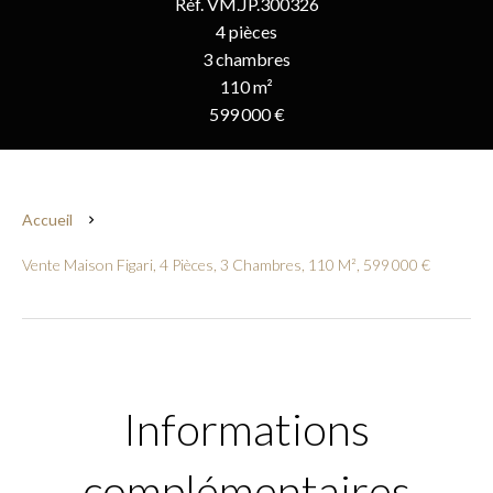
Réf. VM.JP.300326
4 pièces
3 chambres
110 m²
599 000 €
Accueil
Vente Maison Figari, 4 Pièces, 3 Chambres, 110 M², 599 000 €
Informations
complémentaires