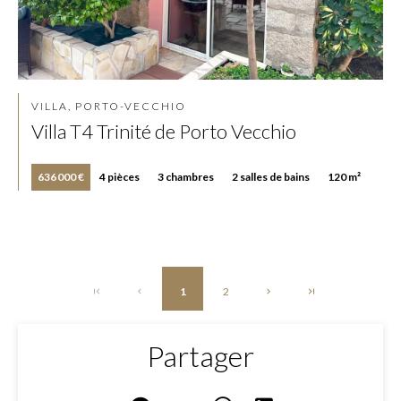
VILLA, PORTO-VECCHIO
Villa T4 Trinité de Porto Vecchio
636 000 €
4 pièces
3 chambres
2 salles de bains
120 m²
1
2
Partager