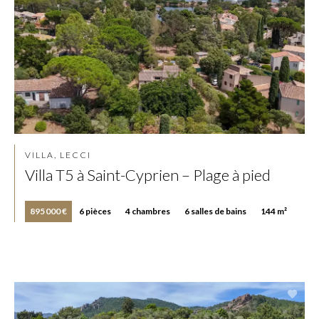
VILLA, LECCI
Villa T5 à Saint-Cyprien – Plage à pied
895 000 €
6 pièces
4 chambres
6 salles de bains
144 m²