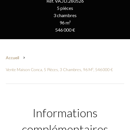
Réf. VA.JD.260526
5 pièces
3 chambres
96 m²
546 000 €
Accueil
Vente Maison Conca, 5 Pièces, 3 Chambres, 96 M², 546 000 €
Informations
complémentaires