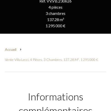
Réf. VV.VB.230626
4 pièces
3 chambres
137.28 m²
1 295 000 €
Accueil
Vente Villa Lecci, 4 Pièces, 3 Chambres, 137.28 M², 1 295 000 €
Informations
complémentaires