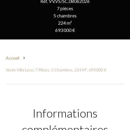
Réf. VV.VS/SC.08062026
7 pièces
5 chambres
224 m²
693 000 €
Accueil
Vente Villa Lecci, 7 Pièces, 5 Chambres, 224 M², 693 000 €
Informations
complémentaires