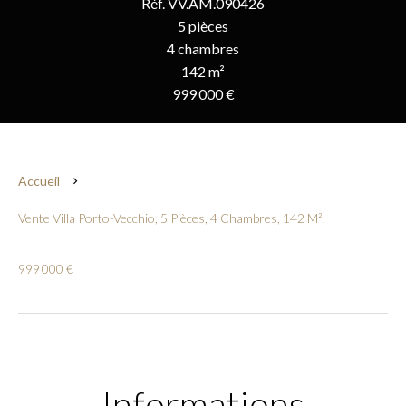
Réf. VV.AM.090426
5 pièces
4 chambres
142 m²
999 000 €
Accueil
Vente Villa Porto-Vecchio, 5 Pièces, 4 Chambres, 142 M²,
999 000 €
Informations