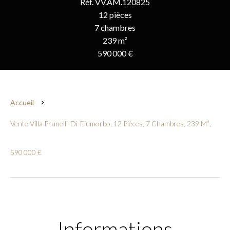
Réf. VV.AM.120825
12 pièces
7 chambres
239 m²
590 000 €
Accueil
Vente Villa Prunelli-Di-Fiumorbo, 12 Pièces, 7 Chambres, 239 M²,
590 000 €
Informations