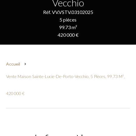
Vecchio
Réf. VV.VSTV.03102025
5 pièces
99.73 m²
420 000 €
Accueil
Vente Maison Sainte-Lucie-De-Porto-Vecchio, 5 Pièces, 99.73 M²,
420 000 €