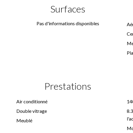
Surfaces
Pas d'informations disponibles
Aé
Cen
M
Pl
Prestations
Air conditionné
14
Double vitrage
8.3
l'a
Meublé
Mo