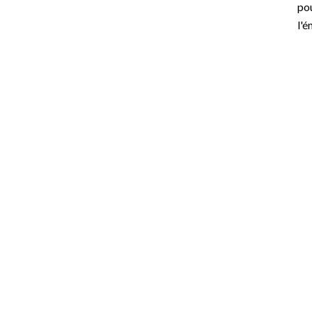
pou
l'é