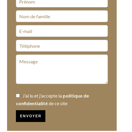
J’ai lu et j'accepte la
politique de
confidentialité
de ce site
ENVOYER