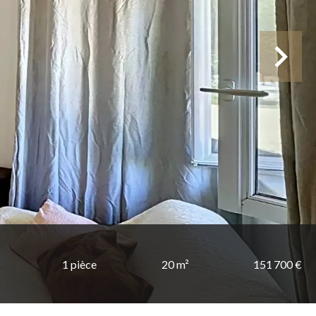
1 pièce
20 m²
151 700 €