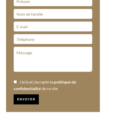
J’ai lu et j'accepte la
politique de
confidentialité
de ce site
ENVOYER