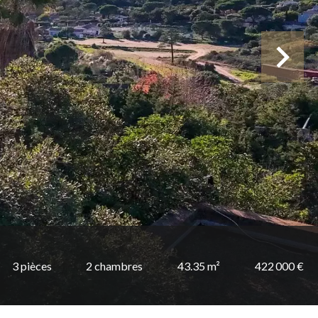
3 pièces
2 chambres
43.35 m²
422 000 €