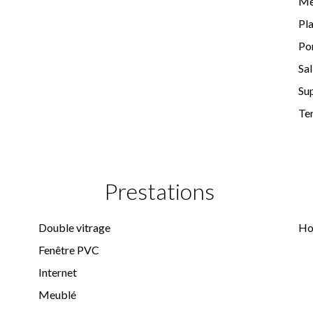
M
Pl
Po
Sal
Su
Te
Prestations
Double vitrage
Ho
Fenêtre PVC
Internet
Meublé