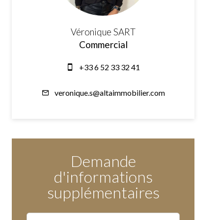
Véronique SART
Commercial
+33 6 52 33 32 41
veronique.s@altaimmobilier.com
Demande
d'informations
supplémentaires