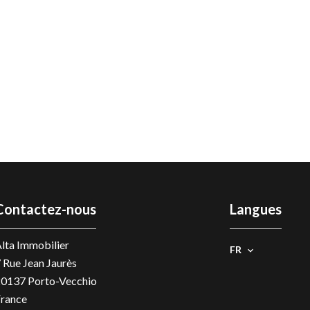
Contactez-nous
Langues
lta Immobilier
FR
 Rue Jean Jaurès
20137
Porto-Vecchio
rance