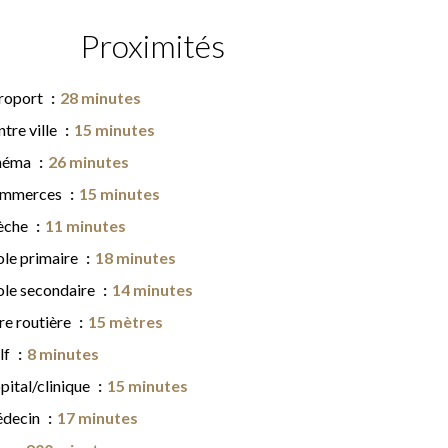
Proximités
roport
28 minutes
tre ville
15 minutes
néma
26 minutes
mmerces
15 minutes
èche
11 minutes
ole primaire
18 minutes
ole secondaire
14 minutes
re routière
15 mètres
lf
8 minutes
pital/clinique
15 minutes
decin
17 minutes