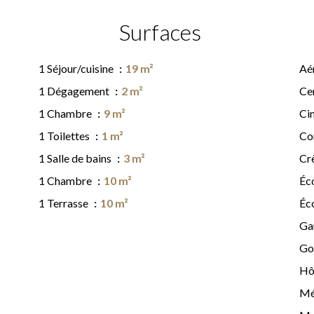
Surfaces
1 Séjour/cuisine
19 m²
Aé
1 Dégagement
2 m²
Cen
1 Chambre
9 m²
Ci
1 Toilettes
1 m²
Co
1 Salle de bains
3 m²
Cr
1 Chambre
10 m²
Éc
1 Terrasse
10 m²
Éc
Ga
Go
Hô
Mé