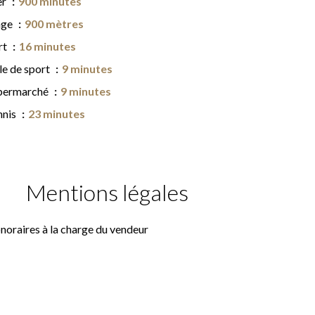
er
900 minutes
age
900 mètres
rt
16 minutes
le de sport
9 minutes
permarché
9 minutes
nnis
23 minutes
Mentions légales
noraires à la charge du vendeur