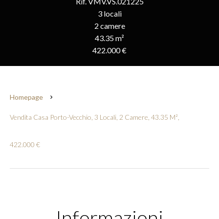
Rif. VMV.VS.021225
3 locali
2 camere
43.35 m²
422.000 €
Homepage
Vendita Casa Porto-Vecchio, 3 Locali, 2 Camere, 43.35 M²,
422.000 €
Informazioni