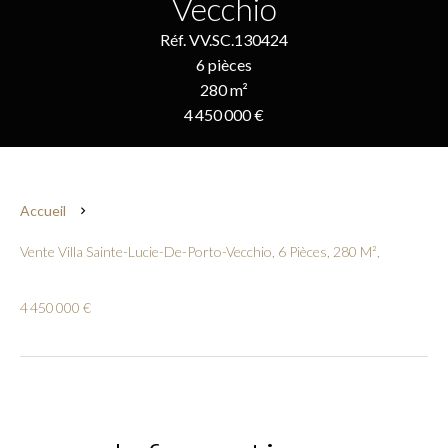
Vecchio
Réf. VV.SC.130424
6 pièces
280 m²
4 450 000 €
Accueil
Vente Villa Sainte-Lucie-De-Porto-Vecchio, 6 Pièces, 280 M²,
4 450 000 €