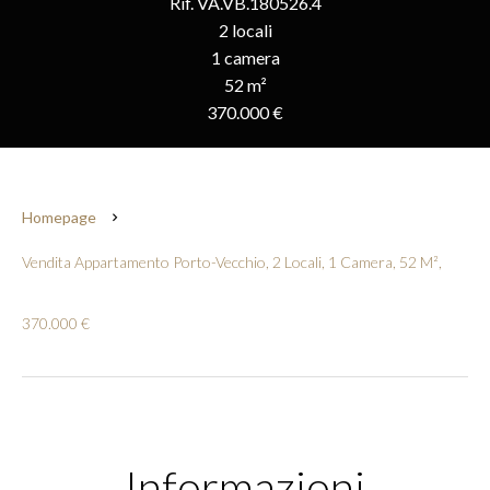
Rif. VA.VB.180526.4
2 locali
1 camera
52 m²
370.000 €
Homepage
Vendita Appartamento Porto-Vecchio, 2 Locali, 1 Camera, 52 M²,
370.000 €
Informazioni