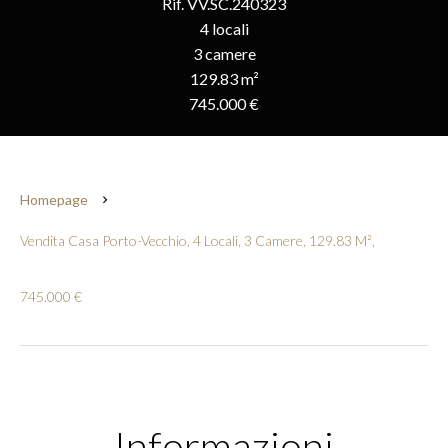
Rif. VV.SC.240323
4 locali
3 camere
129.83 m²
745.000 €
Homepage
Vendita Casa Porto-Vecchio, 4 Locali, 3 Camere, 129.83 M²,
745.000 €
Informazioni