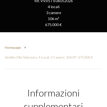
Rif. VV.VSTV.06052026
4 locali
3 camere
106 m²
675.000 €
Homepage
Vendita Villa Solenzara, 4 Locali, 3 Camere, 106 M², 675.000 €
Informazioni
supplementari