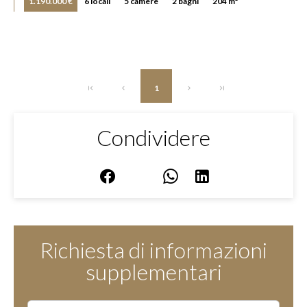
1.190.000 €
6 locali
5 camere
2 bagni
204 m²
1
Condividere
Richiesta di informazioni
supplementari