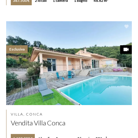
367.500 €
2 locali
1 camera
1 bagno
48.82 m²
Esclusiva
VILLA, CONCA
Vendita Villa Conca