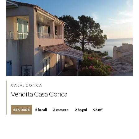
CASA, CONCA
Vendita Casa Conca
546.000 €
5 locali
3 camere
2 bagni
96 m²