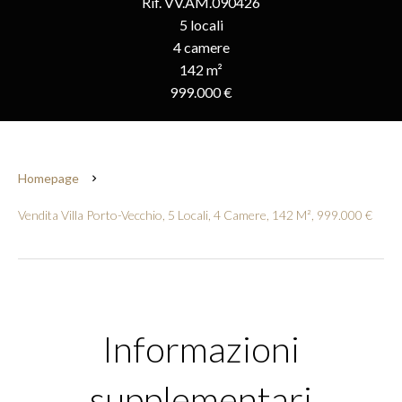
Rif. VV.AM.090426
5 locali
4 camere
142 m²
999.000 €
Homepage
Vendita Villa Porto-Vecchio, 5 Locali, 4 Camere, 142 M², 999.000 €
Informazioni
supplementari