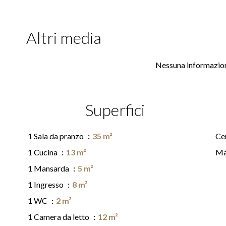
Altri media
Nessuna informazion
Superfici
1 Sala da pranzo
35 m²
Ce
1 Cucina
13 m²
Ma
1 Mansarda
5 m²
1 Ingresso
8 m²
1 WC
2 m²
1 Camera da letto
12 m²