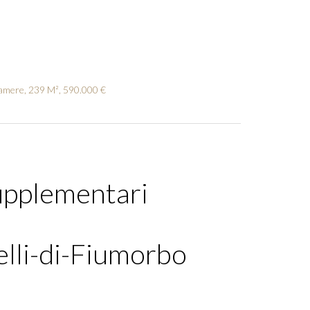
 Camere, 239 M², 590.000 €
upplementari
elli-di-Fiumorbo