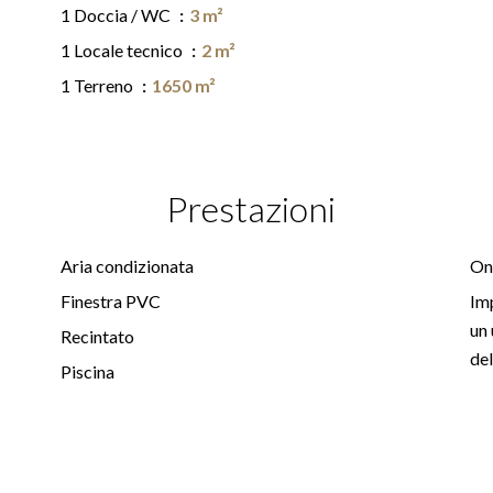
1 Doccia / WC
3 m²
1 Locale tecnico
2 m²
1 Terreno
1650 m²
Prestazioni
Aria condizionata
Ono
Finestra PVC
Imp
un 
Recintato
de
Piscina