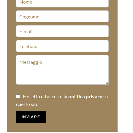
Ho letto ed accetto
la politica privacy
su
questo sito
INVIARE